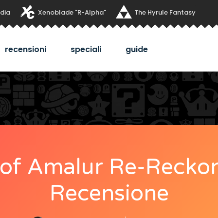
dia
Xenoblade "R-Alpha"
The Hyrule Fantasy
recensioni
speciali
guide
of Amalur Re-Reckon
Recensione