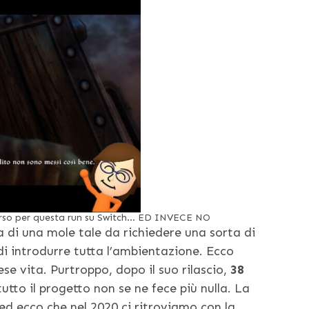
erso per questa run su Switch… ED INVECE NO
a di una mole tale da richiedere una sorta di
di introdurre tutta l’ambientazione. Ecco
e vita. Purtroppo, dopo il suo rilascio,
38
tutto il progetto non se ne fece più nulla. La
ed ecco che nel 2020 ci ritroviamo con la