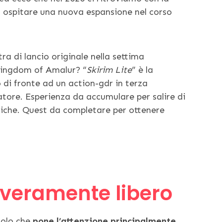
d ospitare una nuova espansione nel corso
tra di lancio originale nella settima
 Kingdom of Amalur? “
Skirim Lite
” è la
o di fronte ad un action-gdr in terza
atore. Esperienza da accumulare per salire di
niche. Quest da completare per ottenere
 veramente libero
uolo che
pone l’attenzione principalmente