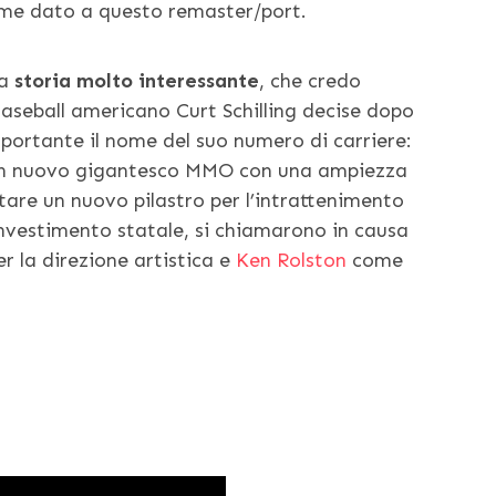
 nome dato a questo remaster/port.
na
storia molto interessante
, che credo
Baseball americano Curt Schilling decise dopo
o portante il nome del suo numero di carriere:
e un nuovo gigantesco MMO con una ampiezza
are un nuovo pilastro per l’intrattenimento
i investimento statale, si chiamarono in causa
r la direzione artistica e
Ken Rolston
come