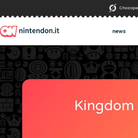
Chozope
news
Kingdom 