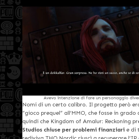
Avevo intenzione di fare un personaggio div
Nomi di un certo calibro. Il progetto però er
“gioco prequel” all’MMO, che fosse in grado 
quindi che Kingdom of Amalur: Reckoning pres
Studios chiuse per problemi finanziari
e di 
rediviva THQ Nordic riuscì a recuperare l’IP 