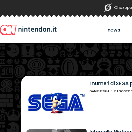
Chozope
news
I numeri di SEGA 
DANIELE TRIA
2 AGOSTO 