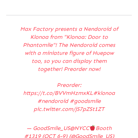
Max Factory presents a Nendoroid of
Klonoa from "Klonoa: Door to
Phantomile"! The Nendoroid comes
with a miniature figure of Huepow
too, so you can display them
together! Preorder now!
Preorder:
https://t.co/BVVmHzmxKL
#klonoa
#nendoroid
#goodsmile
pic.twitter.com/jS7pZSt1ZT
— GoodSmile_US@NYCC
Booth
#1319 (OCT 6-9) (@GoodSmile_US)