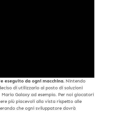
re eseguito da ogni macchina.
Nintendo
iso di utilizzarlo al posto di soluzioni
n Mario Galaxy ad esempio. Per noi giocatori
re più piacevoli alla vista rispetto alle
derando che ogni sviluppatore dovrà