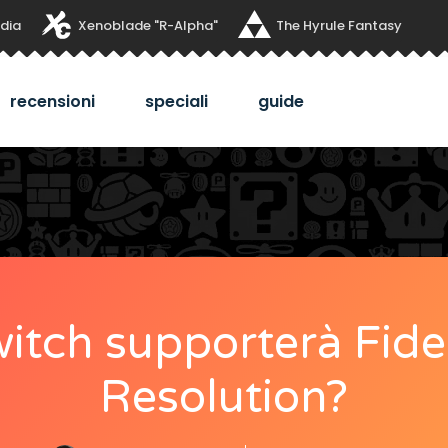
dia
Xenoblade "R-Alpha"
The Hyrule Fantasy
recensioni
speciali
guide
itch supporterà Fide
Resolution?