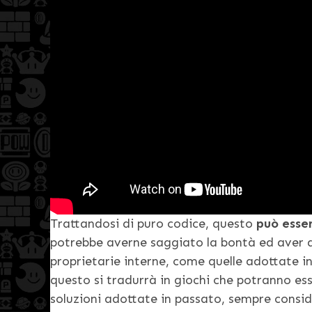
Trattandosi di puro codice, questo
può esse
potrebbe averne saggiato la bontà ed aver dec
proprietarie interne, come quelle adottate i
questo si tradurrà in giochi che potranno esse
soluzioni adottate in passato, sempre consi