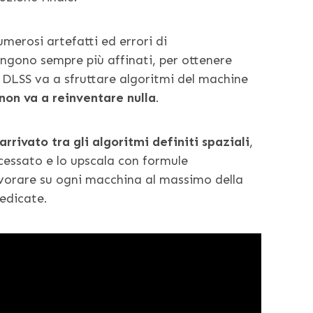
erosi artefatti ed errori di
engono sempre più affinati, per ottenere
uo DLSS va a sfruttare algoritmi del machine
on va a reinventare nulla
.
arrivato tra gli algoritmi definiti spaziali
,
cessato e lo upscala con formule
vorare su ogni macchina al massimo della
dedicate.