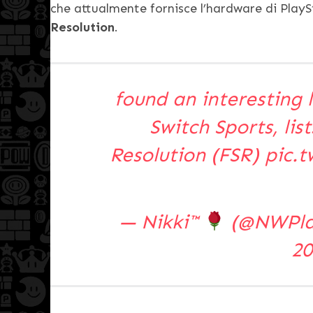
che attualmente fornisce l’hardware di PlaySt
Resolution
.
found an interesting 
Switch Sports, lis
Resolution (FSR)
pic.t
— Nikki™
(@NWPla
20