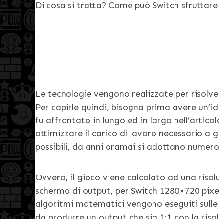
Di cosa si tratta? Come può Switch sfruttar
Le tecnologie vengono realizzate per risolve
Per capirle quindi, bisogna prima avere un’ide
fu affrontato in lungo ed in largo nell’articol
ottimizzare il carico di lavoro necessario a ge
possibili, da anni oramai si adottano numer
Ovvero, il gioco viene calcolato ad una risolu
schermo di output, per Switch 1280×720 pixel
algoritmi matematici vengono eseguiti sulle 
da produrre un output che sia 1:1 con la risol