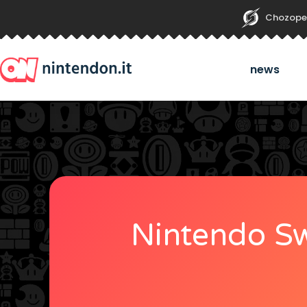
Chozope
news
Nintendo Sw