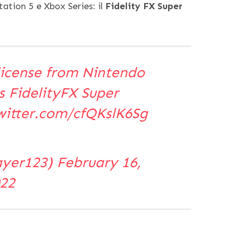
ation 5 e Xbox Series: il
Fidelity FX Super
license from Nintendo
ts FidelityFX Super
witter.com/cfQKslK6Sg
yer123)
February 16,
22