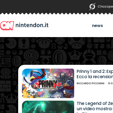
Chozope
news
Prinny 1 and 2: 
Ecco la recensio
RICCARDO PICCININI
6 
The Legend of Zel
un video mostra