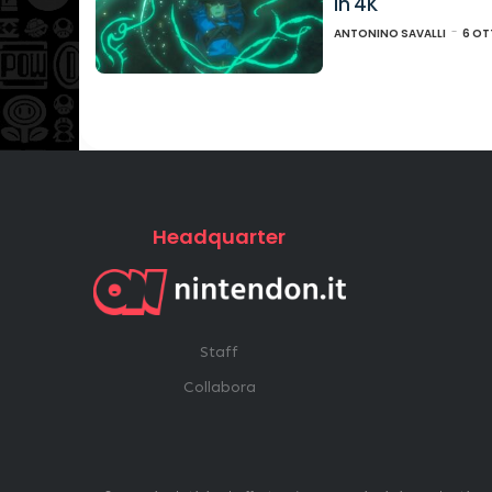
in 4K
ANTONINO SAVALLI
6 OT
Headquarter
Staff
Collabora