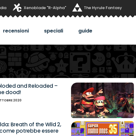
dia
Xenoblade "R-Alpha"
The Hyrule Fantasy
recensioni
speciali
guide
Exploded and Reloaded –
ne dood!
OTTOBRE 2020
da: Breath of the Wild 2,
 come potrebbe essere