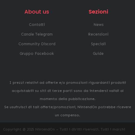
About us
Sezioni
Contatti
News
Canale Telegram
Recensioni
Community Discord
Speciali
Gruppo Facebook
Guide
I prezzi relativi ad offerte e/o promozioni riguardanti prodotti
acquistabili su siti di terze parti sono da intendersi validi al
momento della pubblicazione.
Se usufruisci di tali offerte/promozioni, NintendOn potrebbe ricevere
un compenso.
Copyright @ 2025 NintendOn – Tutti i diritti riservati. Tutti i marchi