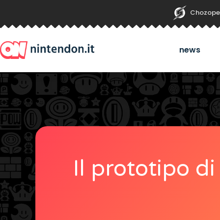
Chozope
news
Il prototipo d