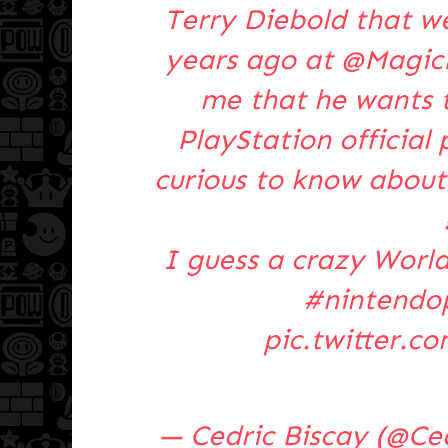
Terry Diebold that we
years ago at
@Magic
me that he wants t
PlayStation official
curious to know about t
I guess a crazy Worl
#nintendop
pic.twitter.c
— Cedric Biscay (@Ce