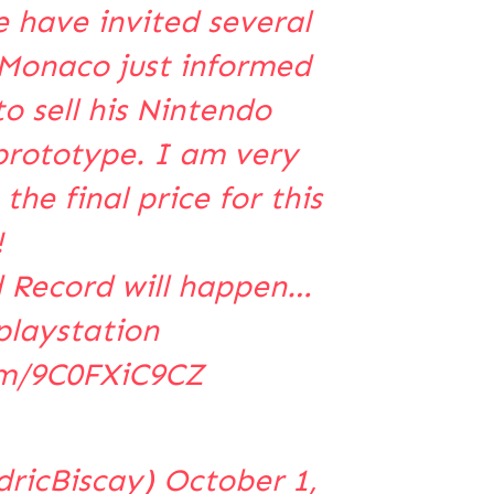
 have invited several
Monaco
just informed
o sell his Nintendo
 prototype. I am very
he final price for this
!
d Record will happen…
laystation
om/9C0FXiC9CZ
dricBiscay)
October 1,