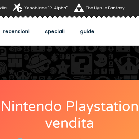
dia
Xenoblade "R-Alpha"
The Hyrule Fantasy
recensioni
speciali
guide
i Nintendo Playstation
vendita