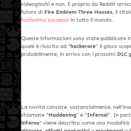
videogiochi e non. E proprio da Reddit arriv
futuro di
Fire Emblem Three Houses
, il ti
fortissimo successo
in tutto il mondo.
Queste informazioni sono state pubblicate in
quale è riuscito ad “
hackerare
” il gioco sco
probabilmente, in arrivo con i prossimi
DLC g
La novità consiste, sostanzialmente, nell’ins
chiamate “
Maddening
” e “
Infernal
“. In par
inferno
” viene descritta come una modalità
alterate
,
effetti aggiuntivi
e
movimenti
su