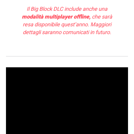
Il Big Block DLC include anche una
modalità multiplayer offline,
che sarà
resa disponibile quest’anno. Maggiori
dettagli saranno comunicati in futuro.