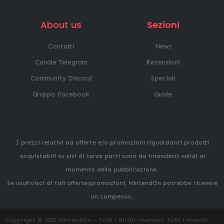
About us
Sezioni
Contatti
News
Canale Telegram
Recensioni
Community Discord
Speciali
Gruppo Facebook
Guide
I prezzi relativi ad offerte e/o promozioni riguardanti prodotti
acquistabili su siti di terze parti sono da intendersi validi al
momento della pubblicazione.
Se usufruisci di tali offerte/promozioni, NintendOn potrebbe ricevere
un compenso.
Copyright @ 2025 NintendOn – Tutti i diritti riservati. Tutti i marchi