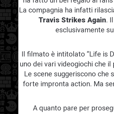
ha fatto un bel regalo ai fans
La compagnia ha infatti rilasci
Travis Strikes Again
. 
esclusivamente s
Il filmato è intitolato “Life is
uno dei vari videogiochi che il
Le scene suggeriscono che si
forte impronta action. Ma sem
A quanto pare per prosegu