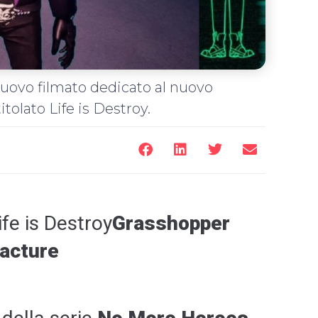
uovo filmato dedicato al nuovo
tolato Life is Destroy.
ife is Destroy
Grasshopper
acture