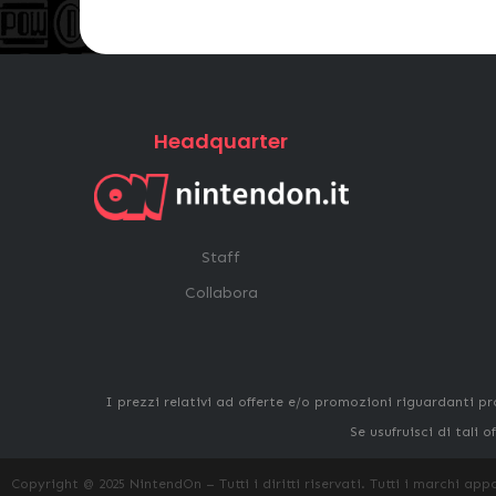
Headquarter
Staff
Collabora
I prezzi relativi ad offerte e/o promozioni riguardanti pr
Se usufruisci di tali
Copyright @ 2025 NintendOn – Tutti i diritti riservati. Tutti i marchi app