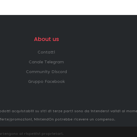
About us
Contatti
Canale Telegram
Community Discord
Gruppo Facebook
odotti acquistabili su siti di terze parti sono da intendersi validi al mom
 offerte/promozioni, NintendOn potrebbe ricevere un compenso.
artengono ai rispettivi proprietari.