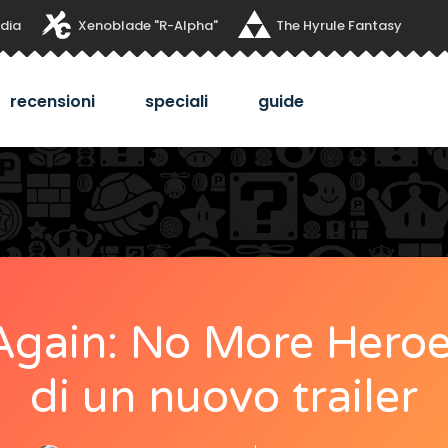
dia
Xenoblade "R-Alpha"
The Hyrule Fantasy
recensioni
speciali
guide
 Again: No More Hero
di un nuovo trailer