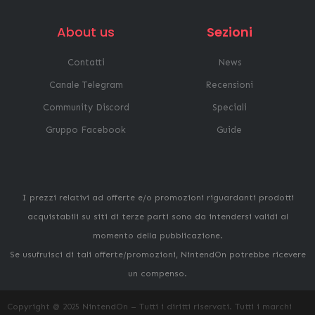
About us
Sezioni
Contatti
News
Canale Telegram
Recensioni
Community Discord
Speciali
Gruppo Facebook
Guide
I prezzi relativi ad offerte e/o promozioni riguardanti prodotti
acquistabili su siti di terze parti sono da intendersi validi al
momento della pubblicazione.
Se usufruisci di tali offerte/promozioni, NintendOn potrebbe ricevere
un compenso.
Copyright @ 2025 NintendOn – Tutti i diritti riservati. Tutti i marchi