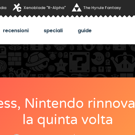
dia
Xenoblade "R-Alpha"
The Hyrule Fantasy
recensioni
speciali
guide
ss, Nintendo rinnova
la quinta volta