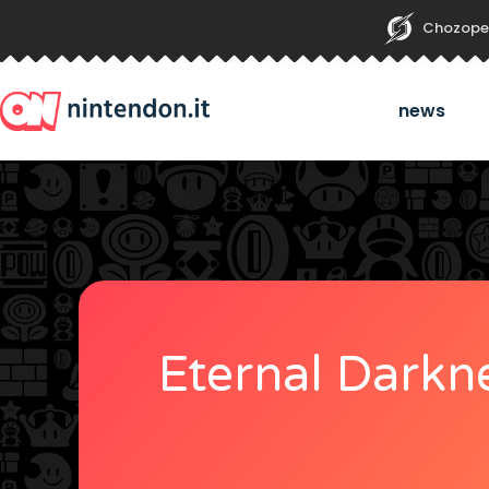
Chozope
news
Eternal Darkne