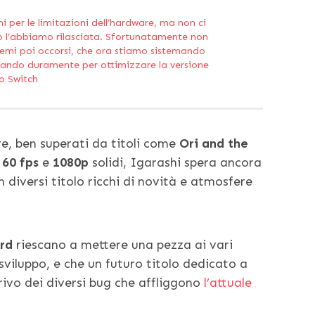
per le limitazioni dell’hardware, ma non ci
 l’abbiamo rilasciata. Sfortunatamente non
blemi poi occorsi, che ora stiamo sistemando
rando duramente per ottimizzare la versione
o Switch
re, ben superati da titoli come
Ori and the
n
60 fps
e
1080p
solidi, Igarashi spera ancora
diversi titolo ricchi di novità e atmosfere
rd
riescano a mettere una pezza ai vari
sviluppo, e che un futuro titolo dedicato a
rivo dei diversi bug che affliggono
l’attuale