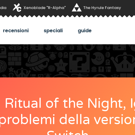
dia
Xenoblade "R-Alpha"
The Hyrule Fantasy
recensioni
speciali
guide
Ritual of the Night, 
 problemi della versi