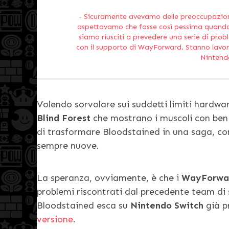
Sicuramente avevamo delle preoccupazioni 
aspettavamo che fosse così pessima quando
siamo riusciti a prevedere una serie di pro
con il supporto di WayForward. Stanno lavo
Nintend
Volendo sorvolare sui suddetti limiti hardwa
Blind Forest
che mostrano i muscoli con be
di trasformare Bloodstained in una saga, con 
sempre nuove.
La speranza, ovviamente, è che i
WayForwa
problemi riscontrati dal precedente team di 
Bloodstained esca su
Nintendo Switch
già p
versione
.