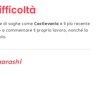
fficoltà
ore di saghe come
Castlevania
e il più recente
o a commentare il proprio lavoro, nonché la
olo.
garashi