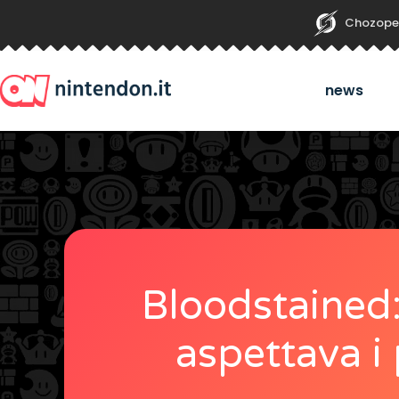
Chozope
news
Bloodstained: 
aspettava i