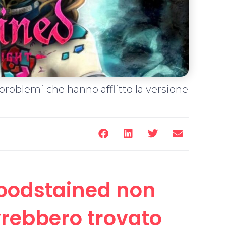
 problemi che hanno afflitto la versione
Bloodstained non
rebbero trovato