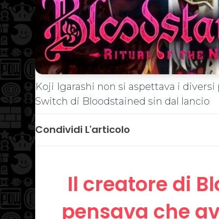
Koji Igarashi non si aspettava i diversi
Switch di Bloodstained sin dal lancio
Condividi L'articolo
Il creatore di 
pensava che av