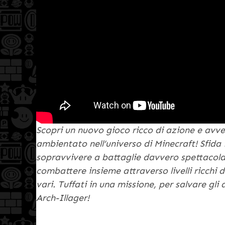
Scopri un nuovo gioco ricco di azione e avven
ambientato nell’universo di Minecraft! Sfida 
sopravvivere a battaglie davvero spettacola
combattere insieme attraverso livelli ricchi d
vari. Tuffati in una missione, per salvare gli
Arch-Illager!