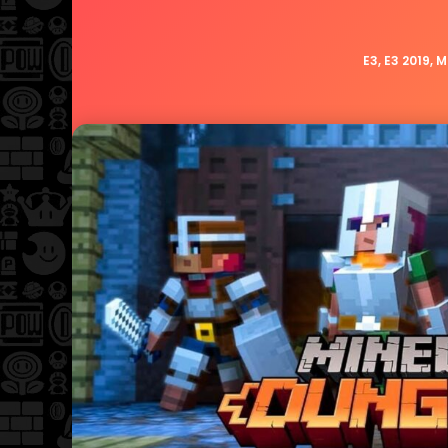
E3
,
E3 2019
,
M