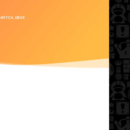
SWITCH
,
XBOX