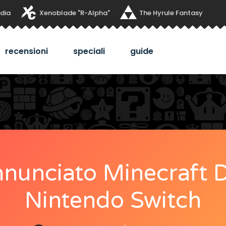
dia
Xenoblade "R-Alpha"
The Hyrule Fantasy
recensioni
speciali
guide
nnunciato Minecraft 
Nintendo Switch