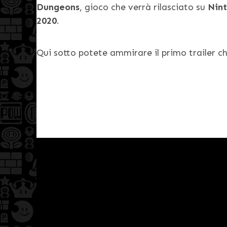
Dungeons
, gioco che verrà rilasciato su
Nin
2020
.
Qui sotto potete ammirare il primo trailer che