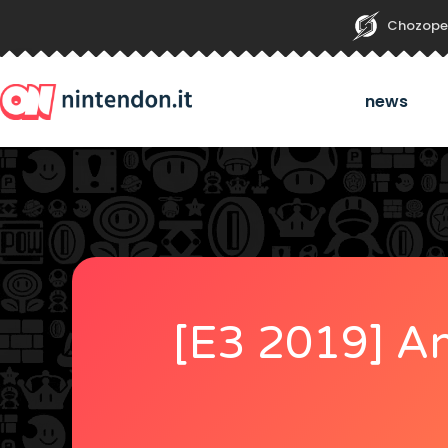
Chozope
news
[E3 2019] A