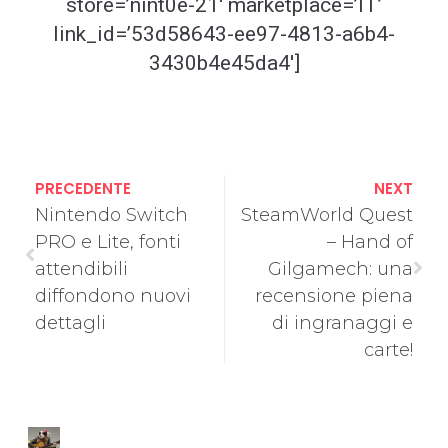
store=’nint0e-21′ marketplace=’IT’
link_id=’53d58643-ee97-4813-a6b4-
3430b4e45da4′]
PRECEDENTE
NEXT
Nintendo Switch
SteamWorld Quest
PRO e Lite, fonti
– Hand of
attendibili
Gilgamech: una
diffondono nuovi
recensione piena
dettagli
di ingranaggi e
carte!