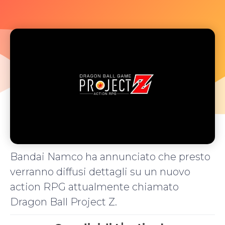
Bandai Namco ha annunciato che presto
verranno diffusi dettagli su un nuovo
action RPG attualmente chiamato
Dragon Ball Project Z.