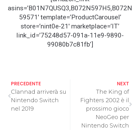
asins=’B01N7QUSQ3,B072N597H5,B072N
59571′ template=’ProductCarousel’
store=’nint0e-21′ marketplace=’IT’
link_id=’75248d57-091a-11e9-9890-
99080b7c81fb’]
PRECEDENTE
NEXT
Clannad arriverà su
The King of
Nintendo Switch
Fighters 2002 è il
nel 2019
prossimo gioco
NeoGeo per
Nintendo Switch