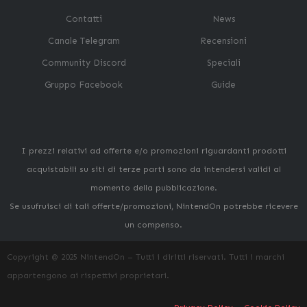
Contatti
News
Canale Telegram
Recensioni
Community Discord
Speciali
Gruppo Facebook
Guide
I prezzi relativi ad offerte e/o promozioni riguardanti prodotti
acquistabili su siti di terze parti sono da intendersi validi al
momento della pubblicazione.
Se usufruisci di tali offerte/promozioni, NintendOn potrebbe ricevere
un compenso.
Copyright @ 2025 NintendOn – Tutti i diritti riservati. Tutti i marchi
appartengono ai rispettivi proprietari.