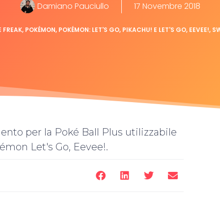
Damiano Pauciullo
17 Novembre 2018
 FREAK
,
POKÉMON
,
POKÉMON: LET'S GO, PIKACHU! E LET'S GO, EEVEE!
,
S
to per la Poké Ball Plus utilizzabile
émon Let's Go, Eevee!.