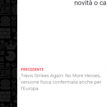
novità o c
PRECEDENTE
Travis Strikes Again: No More Heroes,
versione fisica confermata anche per
l’Europa