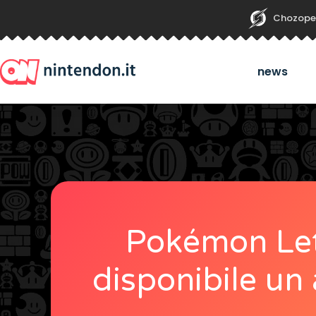
Chozope
news
Pokémon Let’
disponibile un