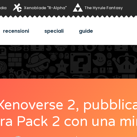
dia
Xenoblade "R-Alpha"
The Hyrule Fantasy
recensioni
speciali
guide
enoverse 2, pubblicato
tra Pack 2 con una mi