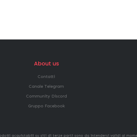
About us
Contatti
Canale Telegram
Community Discord
Gruppo Facebook
odotti acquistabili su siti di terze parti sono da intendersi validi al mom