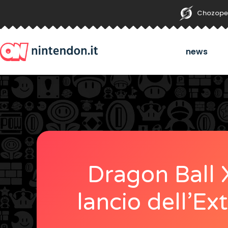
Chozope
news
Dragon Ball X
lancio dell’Ex