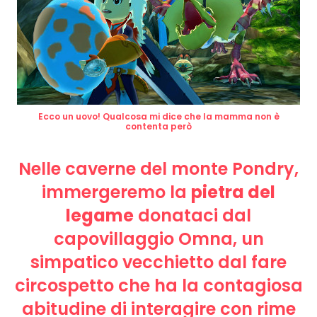
Ecco un uovo! Qualcosa mi dice che la mamma non è
contenta però
Nelle caverne del monte Pondry,
immergeremo la
pietra del
legame
donataci dal
capovillaggio Omna, un
simpatico vecchietto dal fare
circospetto che ha la contagiosa
abitudine di interagire con rime