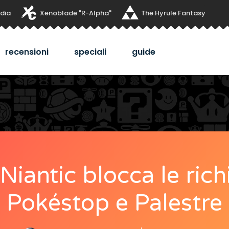
dia
Xenoblade "R-Alpha"
The Hyrule Fantasy
recensioni
speciali
guide
antic blocca le rich
Pokéstop e Palestre