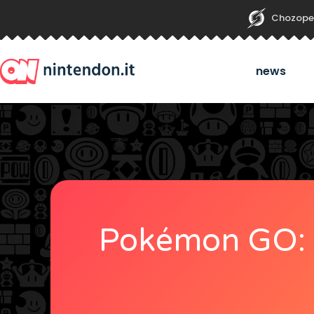
Chozope
news
Pokémon GO: Ni