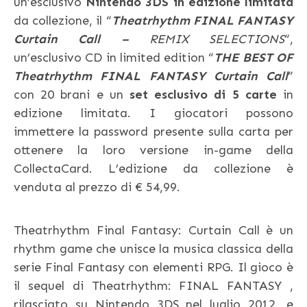
un’esclusivo
Nintendo 3DS in edizione limitata
da collezione, il “
Theatrhythm FINAL FANTASY
Curtain Call –
REMIX SELECTIONS
“,
un’esclusivo CD in limited edition “
THE BEST OF
Theatrhythm FINAL FANTASY Curtain Call
”
con 20 brani e un
set esclusivo di 5 carte
in
edizione limitata. I giocatori possono
immettere la password presente sulla carta per
ottenere la loro versione in-game della
CollectaCard. L’edizione da collezione è
venduta al prezzo di € 54,99.
Theatrhythm Final Fantasy: Curtain Call è un
rhythm game che unisce la musica classica della
serie Final Fantasy con elementi RPG. Il gioco è
il sequel di Theatrhythm: FINAL FANTASY ,
rilasciato su Nintendo 3DS nel luglio 2012, e