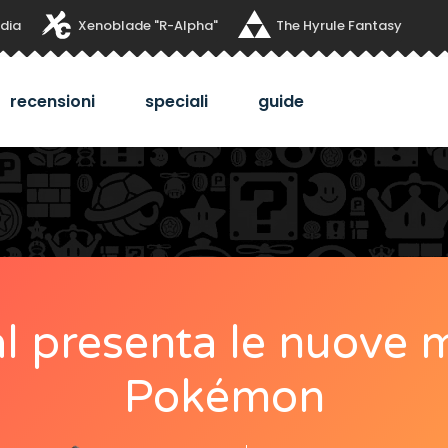
dia
Xenoblade "R-Alpha"
The Hyrule Fantasy
recensioni
speciali
guide
al presenta le nuove 
Pokémon