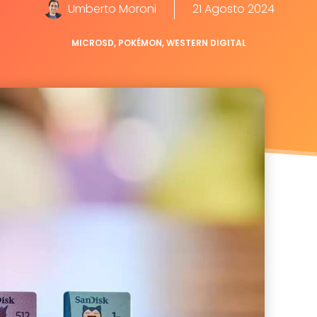
Umberto Moroni
21 Agosto 2024
MICROSD
,
POKÉMON
,
WESTERN DIGITAL