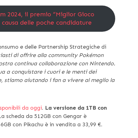
 2024, il premio “Miglior Gioco
 causa delle poche candidature
onsumo e delle Partnership Strategiche di
iasti di offrire alla community Pokémon
nostra continua collaborazione con Nintendo.
a a conquistare i cuori e le menti dei
e, stiamo aiutando i fan a vivere al meglio la
sponibili da oggi
.
La versione da 1TB con
 La scheda da 512GB con Gengar è
56GB con Pikachu è in vendita a 33,99 €.