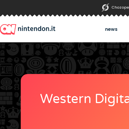
Chozope
news
Western Digit