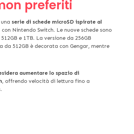
on preferiti
o una
serie di schede microSD ispirate al
i con Nintendo Switch. Le nuove schede sono
GB, 512GB e 1TB. La versione da 256GB
lla da 512GB è decorata con Gengar, mentre
esidera aumentare lo spazio di
h
, offrendo velocità di lettura fino a
.