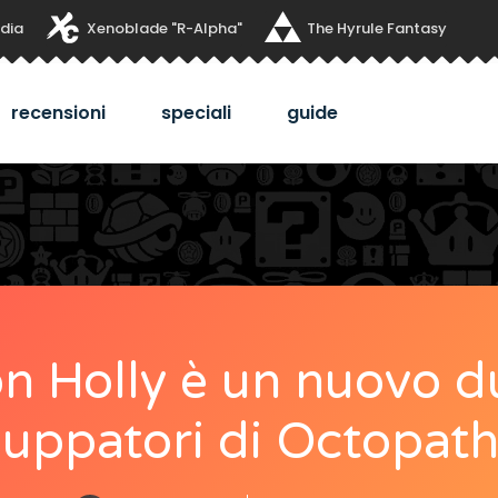
dia
Xenoblade "R-Alpha"
The Hyrule Fantasy
recensioni
speciali
guide
n Holly è un nuovo d
iluppatori di Octopath