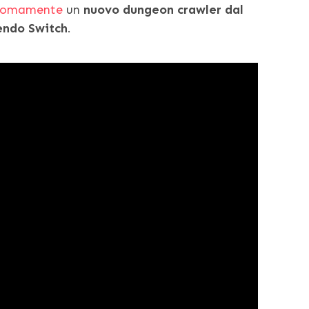
onomamente
un
nuovo dungeon crawler dal
endo Switch
.