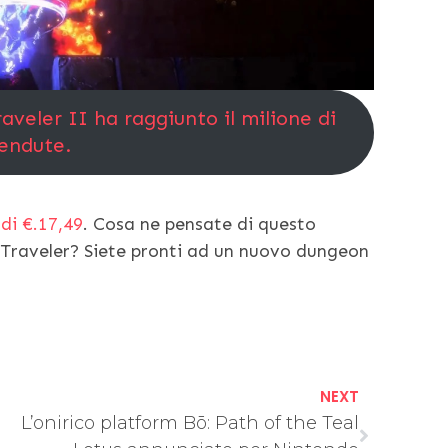
veler II ha raggiunto il milione di
endute.
di €.17,49
. Cosa ne pensate di questo
h Traveler? Siete pronti ad un nuovo dungeon
NEXT
L’onirico platform Bō: Path of the Teal