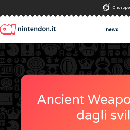
Chozope
news
Ancient Weapo
dagli sv