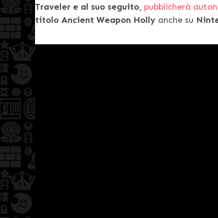
Traveler e al suo seguito
,
pubblicherà aut
titolo Ancient Weapon Holly
anche su
Nint