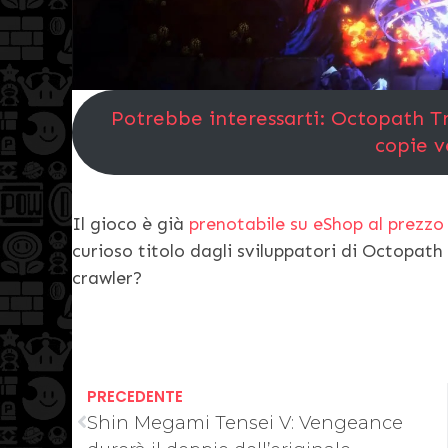
Potrebbe interessarti: Octopath Tra
copie v
Il gioco è già
prenotabile su eShop al prezzo 
curioso titolo dagli sviluppatori di Octopat
crawler?
PRECEDENTE
Shin Megami Tensei V: Vengeance