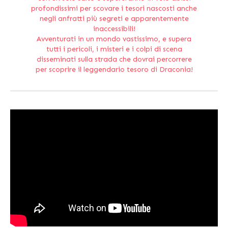
profondissimi per scovare i tesori nascosti anche
negli anfratti più segreti e apparentemente
inaccessibili!
Avventurati in un mondo vastissimo, e supera
tutti i pericoli, i misteri e i colpi di scena
disseminati sulla strada che dovrai percorrere
per scoprire il leggendario tesoro di Draconia!