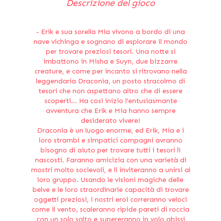
Descrizione del gioco
Erik e sua sorella Mia vivono a bordo di una
nave vichinga e sognano di esplorare il mondo
per trovare preziosi tesori. Una notte si
imbattono in Misha e Suyn, due bizzarre
creature, e come per incanto si ritrovano nella
leggendaria Draconia, un posto stracolmo di
tesori che non aspettano altro che di essere
scoperti… Ha così inizio l’entusiasmante
avventura che Erik e Mia hanno sempre
desiderato vivere!
Draconia è un luogo enorme, ed Erik, Mia e i
loro strambi e simpatici compagni avranno
bisogno di aiuto per trovare tutti i tesori lì
nascosti. Faranno amicizia con una varietà di
mostri molto socievoli, e li inviteranno a unirsi al
loro gruppo. Usando le visioni magiche delle
belve e le loro straordinarie capacità di trovare
oggetti preziosi, i nostri eroi correranno veloci
come il vento, scaleranno ripide pareti di roccia
con un solo salto e supereranno in volo abissi