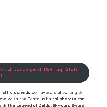
witch vende più di PS4 negli Stati
iti
n’altra azienda
per lavorare al porting di
tima volta che Tantalus ha
collaborato con
e di
The Legend of Zelda: Skyward Sword