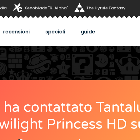
dia
Xenoblade "R-Alpha"
The Hyrule Fantasy
recensioni
speciali
guide
ha contattato Tantal
wilight Princess HD 