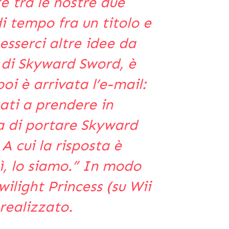
e tra le nostre due
i tempo fra un titolo e
esserci altre idee da
 di Skyward Sword, è
i è arrivata l’e-mail:
ati a prendere in
a di portare Skyward
A cui la risposta è
ì, lo siamo.” In modo
ilight Princess (su Wii
realizzato.