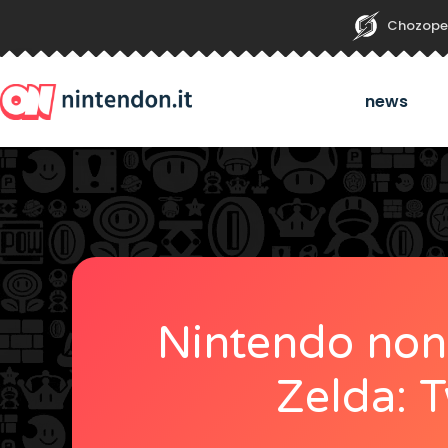
Chozope
news
Nintendo non 
Zelda: T