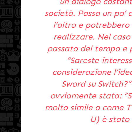
un dialogo costant
società. Passa un po’ d
l’altro e potrebbero 
realizzare. Nel caso
passato del tempo e po
“Sareste interess
considerazione l’ide
Sword su Switch?” 
ovviamente stata: “S
molto simile a come Tw
U) è stato 