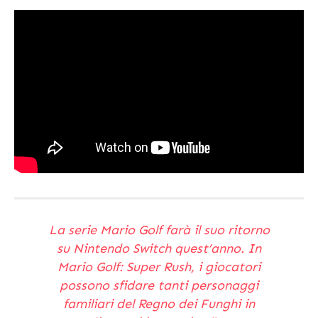
La serie
Mario Golf
farà il suo ritorno
su Nintendo Switch quest’anno. In
Mario Golf: Super Rush, i giocatori
possono sfidare tanti personaggi
familiari del Regno dei Funghi in