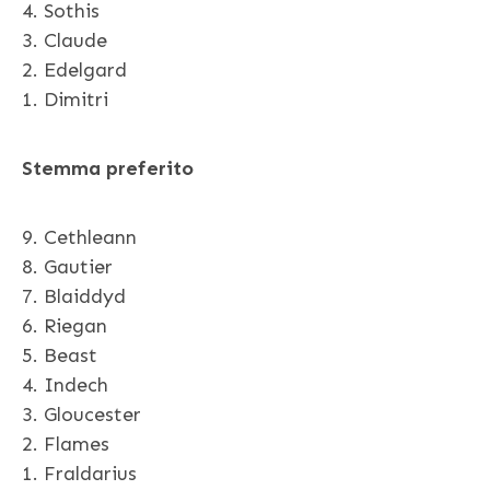
4. Sothis
3. Claude
2. Edelgard
1. Dimitri
Stemma preferito
9. Cethleann
8. Gautier
7. Blaiddyd
6. Riegan
5. Beast
4. Indech
3. Gloucester
2. Flames
1. Fraldarius