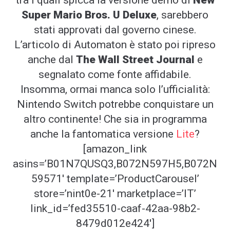
Super Mario Bros. U Deluxe
, sarebbero
stati approvati dal governo cinese.
L’articolo di Automaton è stato poi ripreso
anche dal
The Wall Street Journal
e
segnalato come fonte affidabile.
Insomma, ormai manca solo l’ufficialità:
Nintendo Switch potrebbe conquistare un
altro continente! Che sia in programma
anche la fantomatica versione
Lite
?
[amazon_link
asins=’B01N7QUSQ3,B072N597H5,B072N
59571′ template=’ProductCarousel’
store=’nint0e-21′ marketplace=’IT’
link_id=’fed35510-caaf-42aa-98b2-
8479d012e424′]