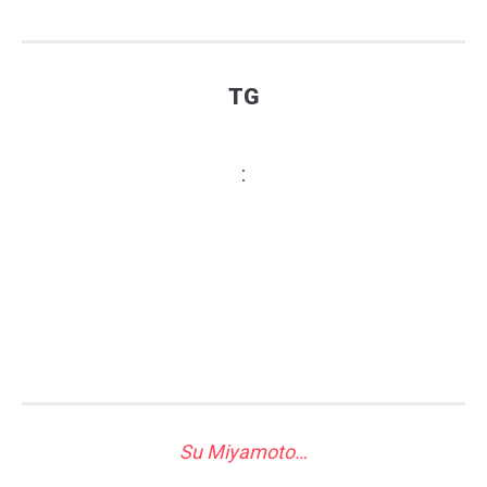
TG
:
Su Miyamoto…