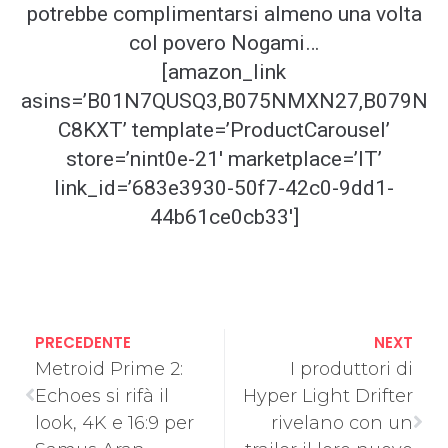
potrebbe complimentarsi almeno una volta
col povero Nogami…
[amazon_link
asins=’B01N7QUSQ3,B075NMXN27,B079N
C8KXT’ template=’ProductCarousel’
store=’nint0e-21′ marketplace=’IT’
link_id=’683e3930-50f7-42c0-9dd1-
44b61ce0cb33′]
PRECEDENTE
NEXT
Metroid Prime 2:
I produttori di
Echoes si rifà il
Hyper Light Drifter
look, 4K e 16:9 per
rivelano con un