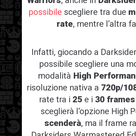
Warriors
, anche in
Darkside
possibile
scegliere tra due
m
rate
, mentre l’altra f
Infatti, giocando a Darksid
possibile scegliere una m
modalità
High Performan
risoluzione nativa a
720p/10
rate tra i
25
e i
30
frames
sceglierà l’opzione High 
scenderà
, ma il frame ra
Darksiders Warmastered Edit