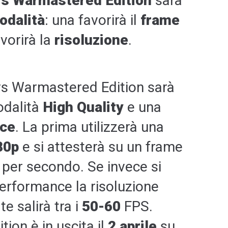
rs Warmastered Edition
sarà
odalità
: una favorirà il
frame
avorirà la
risoluzione
.
ers Warmastered Edition sarà
odalità
High Quality
e una
ce
. La prima utilizzerà una
80p
e si attesterà su un frame
per secondo. Se invece si
Performance la risoluzione
te salirà tra i
50-60
FPS.
ion è in uscita il
2
aprile
su