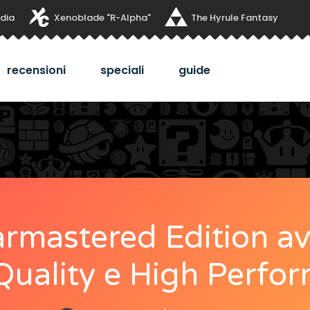
dia
Xenoblade "R-Alpha"
The Hyrule Fantasy
recensioni
speciali
guide
mastered Edition avr
Quality e High Perfo