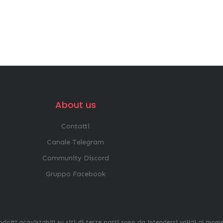
About us
Contatti
Canale Telegram
Community Discord
Gruppo Facebook
odotti acquistabili su siti di terze parti sono da intendersi validi al mom