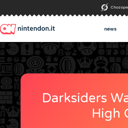
Chozope
news
Darksiders War
High 