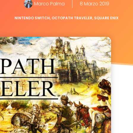
Marco Palma
8 Marzo 2019
NINTENDO SWITCH
,
OCTOPATH TRAVELER
,
SQUARE ENIX