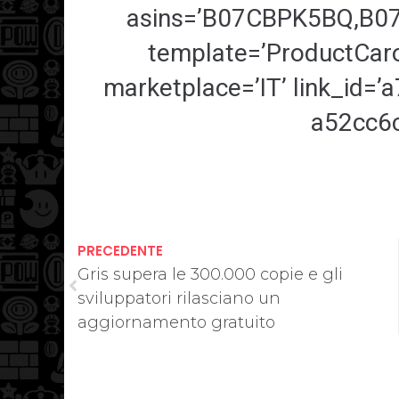
asins=’B07CBPK5BQ,B0
template=’ProductCarou
marketplace=’IT’ link_id=
a52cc6c
PRECEDENTE
Gris supera le 300.000 copie e gli
sviluppatori rilasciano un
aggiornamento gratuito