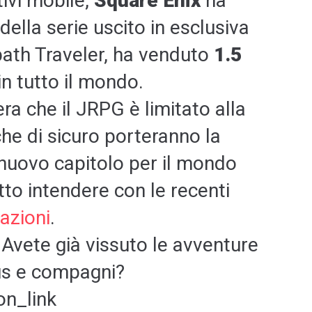
ivi mobile,
Square Enix
ha
della serie uscito in esclusiva
path Traveler, ha venduto
1.5
in tutto il mondo.
ra che il JRPG è limitato alla
he di sicuro porteranno la
nuovo capitolo per il mondo
tto intendere con le recenti
razioni
.
Avete già vissuto le avventure
rus e compagni?
n_link