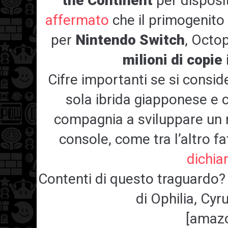
the Continent
per disposit
affermato
che il primogenito 
per
Nintendo Switch
, Octo
milioni di copie
Cifre importanti se si conside
sola ibrida giapponese e c
compagnia a sviluppare un 
console, come tra l’altro fa
dichia
Contenti di questo traguardo? 
di Ophilia, Cy
[amazo