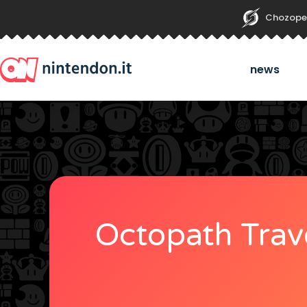
Chozope
news
Octopath Trave