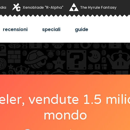
dia
Xenoblade "R-Alpha"
The Hyrule Fantasy
recensioni
speciali
guide
ler, vendute 1.5 milio
mondo