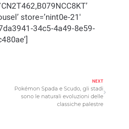
7CN2T462,B079NCC8KT’
sel’ store=’nint0e-21′
’a7da3941-34c5-4a49-8e59-
480ae’]
NEXT
Pokémon Spada e Scudo, gli stadi
sono le naturali evoluzioni delle
classiche palestre