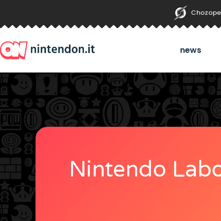
Chozope
news
Nintendo Labo