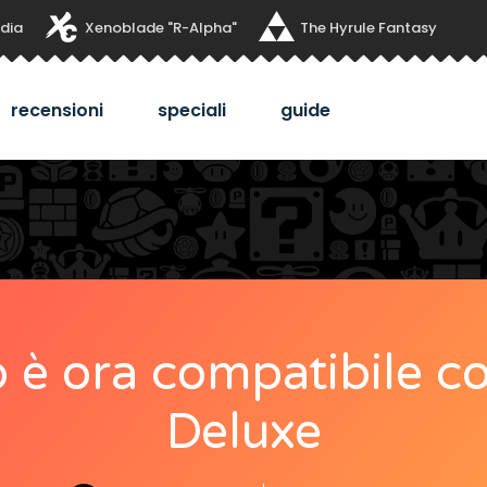
dia
Xenoblade "R-Alpha"
The Hyrule Fantasy
recensioni
speciali
guide
 è ora compatibile co
Deluxe