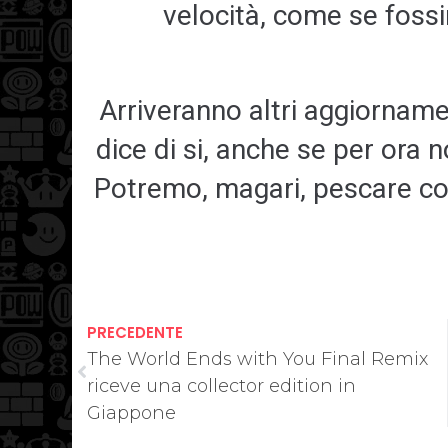
velocità, come se foss
Arriveranno altri aggiornamen
dice di si, anche se per ora n
Potremo, magari, pescare con
PRECEDENTE
The World Ends with You Final Remix
riceve una collector edition in
Giappone