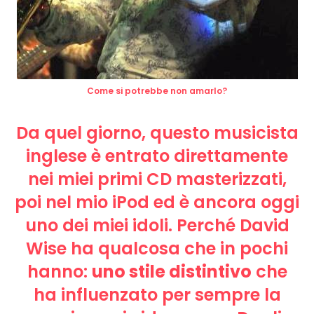
Come si potrebbe non amarlo?
Da quel giorno, questo musicista
inglese è entrato direttamente
nei miei primi CD masterizzati,
poi nel mio iPod ed è ancora oggi
uno dei miei idoli. Perché David
Wise ha qualcosa che in pochi
hanno:
uno stile distintivo
che
ha influenzato per sempre la