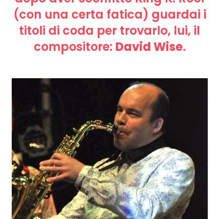
(con una certa fatica) guardai i
titoli di coda per trovarlo, lui, il
compositore:
David Wise
.