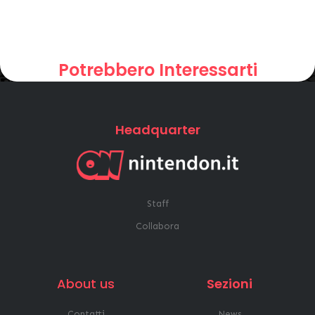
Potrebbero Interessarti
Headquarter
Staff
Collabora
About us
Sezioni
Contatti
News