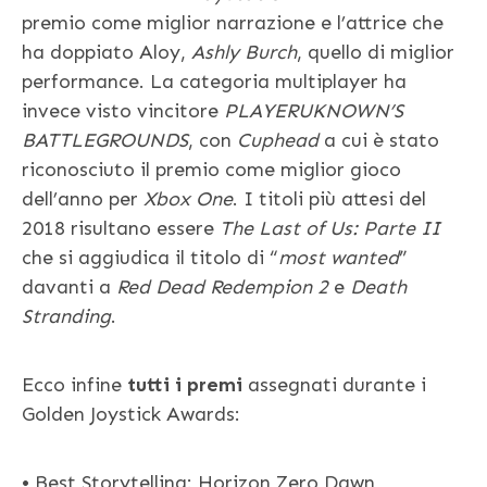
premio come miglior narrazione e l’attrice che
ha doppiato Aloy,
Ashly Burch
, quello di miglior
performance. La categoria multiplayer ha
invece visto vincitore
PLAYERUKNOWN’S
BATTLEGROUNDS
, con
Cuphead
a cui è stato
riconosciuto il premio come miglior gioco
dell’anno per
Xbox One
. I titoli più attesi del
2018 risultano essere
The Last of Us: Parte II
che si aggiudica il titolo di “
most wanted
”
davanti a
Red Dead Redempion 2
e
Death
Stranding
.
Ecco infine
tutti i premi
assegnati durante i
Golden Joystick Awards:
• Best Storytelling: Horizon Zero Dawn