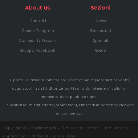
About us
Sezioni
Contatti
News
Canale Telegram
Recensioni
Community Discord
Speciali
Gruppo Facebook
Guide
I prezzi relativi ad offerte e/o promozioni riguardanti prodotti
acquistabili su siti di terze parti sono da intendersi validi al
momento della pubblicazione.
Se usufruisci di tali offerte/promozioni, NintendOn potrebbe ricevere
un compenso.
Copyright @ 2025 NintendOn – Tutti i diritti riservati. Tutti i marchi
appartengono ai rispettivi proprietari.