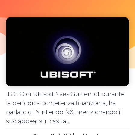
Il CEO di Ubisoft Yves Guillemot durante
la periodica conferenza finanziaria, ha
parlato di Nintendo NX, menzionando il
suo appeal sui casual.