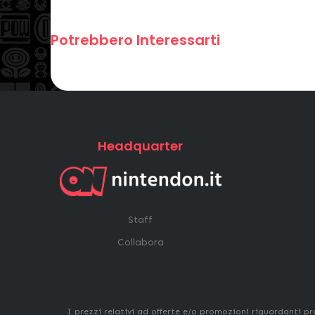
Potrebbero Interessarti
Headquarter
Staff
Collabora
I prezzi relativi ad offerte e/o promozioni riguardanti pr