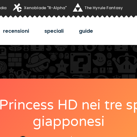
dia
Xenoblade "R-Alpha"
The Hyrule Fantasy
recensioni
speciali
guide
Princess HD nei tre s
giapponesi