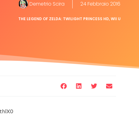
Demetrio Scira
24 Febbraio 2016
THE LEGEND OF ZELDA: TWILIGHT PRINCESS HD
,
WII U
thlX0