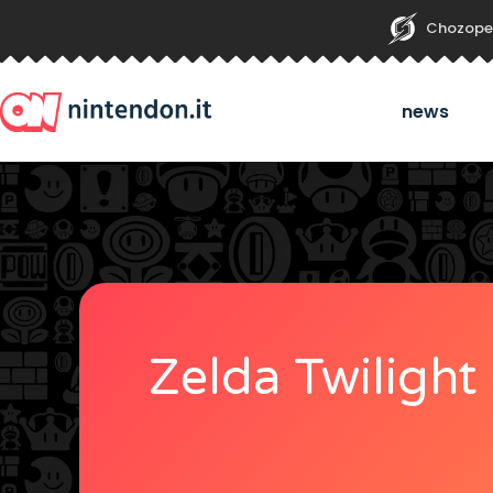
Chozope
news
Zelda Twilight 