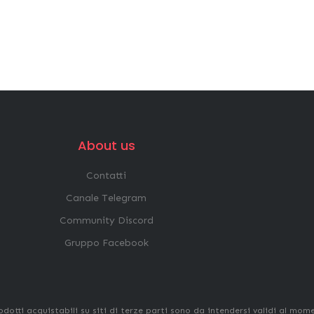
About us
Contatti
Canale Telegram
Community Discord
Gruppo Facebook
odotti acquistabili su siti di terze parti sono da intendersi validi al mom