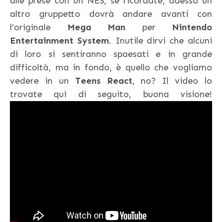
alle prese con un NES, se ricordate, adesso un
altro gruppetto dovrà andare avanti con
l’originale
Mega Man
per
Nintendo
Entertainment System
. Inutile dirvi che alcuni
di loro si sentiranno spaesati e in grande
difficoltà, ma in fondo, è quello che vogliamo
vedere in un
Teens React
, no? Il video lo
trovate qui di seguito, buona visione!