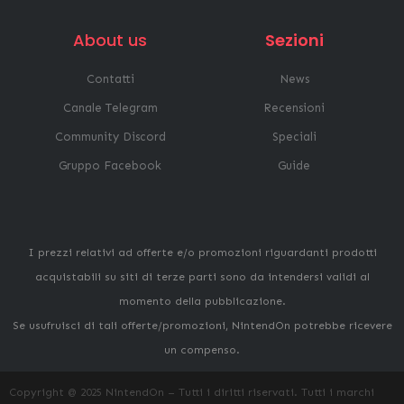
About us
Sezioni
Contatti
News
Canale Telegram
Recensioni
Community Discord
Speciali
Gruppo Facebook
Guide
I prezzi relativi ad offerte e/o promozioni riguardanti prodotti
acquistabili su siti di terze parti sono da intendersi validi al
momento della pubblicazione.
Se usufruisci di tali offerte/promozioni, NintendOn potrebbe ricevere
un compenso.
Copyright @ 2025 NintendOn – Tutti i diritti riservati. Tutti i marchi