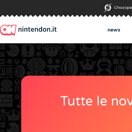
Chozope
news
Tutte le no