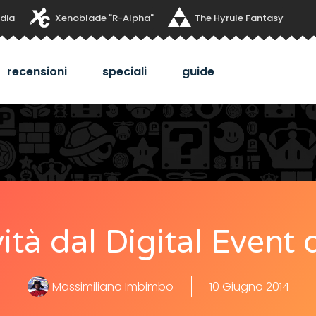
dia
Xenoblade "R-Alpha"
The Hyrule Fantasy
recensioni
speciali
guide
vità dal Digital Event 
Massimiliano Imbimbo
10 Giugno 2014