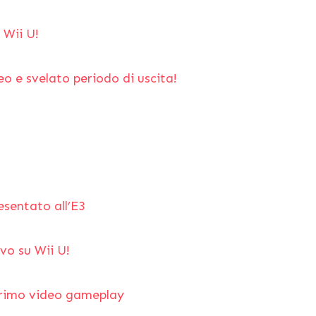
 Wii U!
eo e svelato periodo di uscita!
esentato all’E3
vo su Wii U!
primo video gameplay