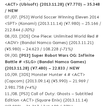
<ACT> (Ubisoft) {2013.11.28} (¥7.770) – 35.348
/ NEW
07./07. [PS3] World Soccer Winning Eleven 2014
<SPT> (Konami) {2013.11.14} (¥7.980) – 25.166 /
212.844
(-30%)
08./03. [3DS] One Piece: Unlimited World Red #
<ADV> (Bandai Namco Games) {2013.11.21}
(¥5.980) – 24.623 / 108.228
(-71%)
09./00.
[PS3] Super Robot Wars OG: Infinite
Battle # <SLG> (Bandai Namco Games)
{2013.11.28} (¥7.480) – 22.833 / NEW
10./09. [3DS] Monster Hunter 4 # <ACT>
(Capcom) {2013.09.14} (¥5.990) – 21.969 /
2.981.758
(+4%)
11./08. [PS3] Call of Duty: Ghosts – Subtitled
Edition <ACT> (Square Enix) {2013.11.14}