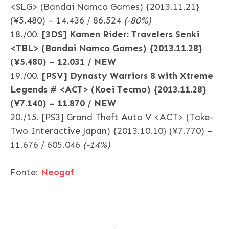
<SLG> (Bandai Namco Games) {2013.11.21}
(¥5.480) – 14.436 / 86.524
(-80%)
18./00.
[3DS] Kamen Rider: Travelers Senki
<TBL> (Bandai Namco Games) {2013.11.28}
(¥5.480) – 12.031 / NEW
19./00.
[PSV] Dynasty Warriors 8 with Xtreme
Legends # <ACT> (Koei Tecmo) {2013.11.28}
(¥7.140) – 11.870 / NEW
20./15. [PS3] Grand Theft Auto V <ACT> (Take-
Two Interactive Japan) {2013.10.10} (¥7.770) –
11.676 / 605.046
(-14%)
Fonte:
Neogaf