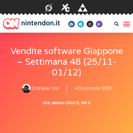
Vendite software Giappone
– Settimana 48 (25/11-
01/12)
Daniele Tria
4 Dicembre 2013
3DS
,
MEDIA CREATE
,
WII U