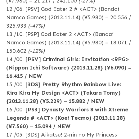
(¥7.980) – 21.217 / 241.100
(-27%)
12./06. [PSV] God Eater 2 # <ACT> (Bandai
Namco Games) {2013.11.14} (¥5.980) – 20.556 /
325.933
(-47%)
13./10. [PSP] God Eater 2 <ACT> (Bandai
Namco Games) {2013.11.14} (¥5.980) – 18.071 /
150.602
(-12%)
14./00.
[PSV] Criminal Girls: Invitation <RPG>
(Nippon Ichi Software) {2013.11.28} (¥6.090) –
16.415 / NEW
15./00.
[3DS] Pretty Rhythm Rainbow Live:
Kira Kira My Design <ACT> (Takara Tomy)
{2013.11.28} (¥5.229) – 15.882 / NEW
16./00.
[PS3] Dynasty Warriors 8 with Xtreme
Legends # <ACT> (Koei Tecmo) {2013.11.28}
(¥7.560) – 15.094 / NEW
17./05. [3DS] Aikatsu! 2-nin no My Princess