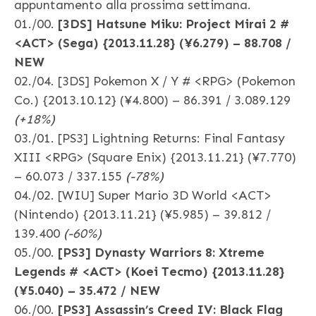
appuntamento alla prossima settimana.
01./00.
[3DS] Hatsune Miku: Project Mirai 2 #
<ACT> (Sega) {2013.11.28} (¥6.279) – 88.708 /
NEW
02./04. [3DS] Pokemon X / Y # <RPG> (Pokemon
Co.) {2013.10.12} (¥4.800) – 86.391 / 3.089.129
(+18%)
03./01. [PS3] Lightning Returns: Final Fantasy
XIII <RPG> (Square Enix) {2013.11.21} (¥7.770)
– 60.073 / 337.155
(-78%)
04./02. [WIU] Super Mario 3D World <ACT>
(Nintendo) {2013.11.21} (¥5.985) – 39.812 /
139.400
(-60%)
05./00.
[PS3] Dynasty Warriors 8: Xtreme
Legends # <ACT> (Koei Tecmo) {2013.11.28}
(¥5.040) – 35.472 / NEW
06./00.
[PS3] Assassin’s Creed IV: Black Flag